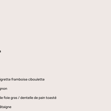
s
aigrette framboise ciboulette
ignon
 de foie gras / dentelle de pain toasté
âtaigne