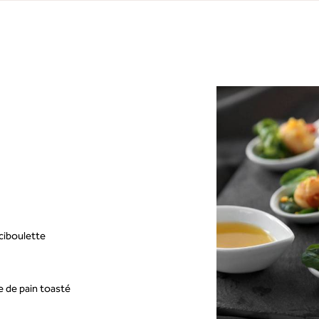
ciboulette
le de pain toasté