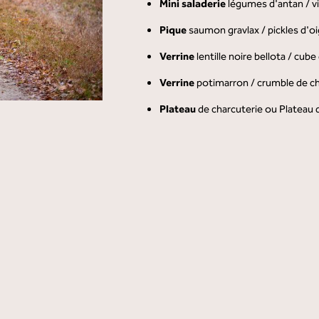
Mini saladerie
légumes d'antan / vi
Pique
saumon gravlax / pickles d'o
Verrine
lentille noire bellota / cube
Verrine
potimarron / crumble de c
Plateau
de charcuterie ou Plateau