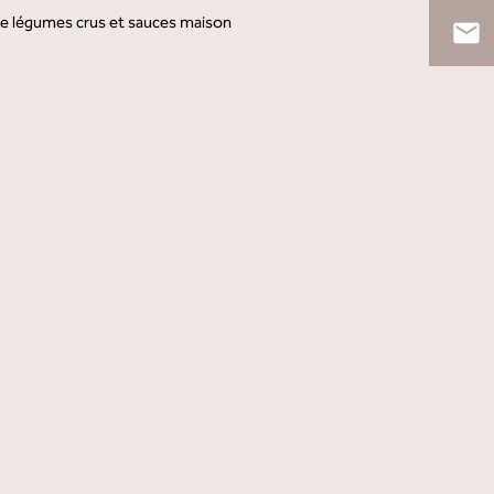
de légumes crus et sauces maison
email