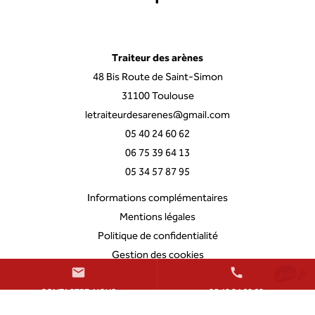
Traiteur des arènes
48 Bis Route de Saint-Simon
31100 Toulouse
letraiteurdesarenes@gmail.com
05 40 24 60 62
06 75 39 64 13
05 34 57 87 95
Informations complémentaires
Mentions légales
Politique de confidentialité
Gestion des cookies
mail
call
CONTACTEZ-NOUS
05 40 24 60 62